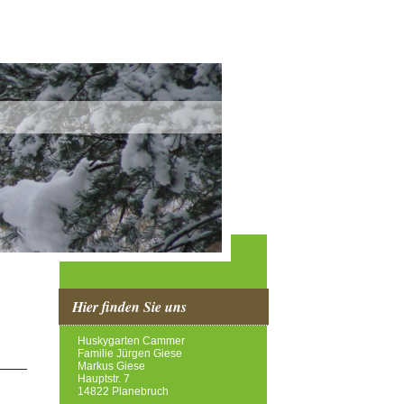
Hier finden Sie uns
Huskygarten Cammer
Familie Jürgen Giese
Markus Giese
Hauptstr. 7
14822 Planebruch