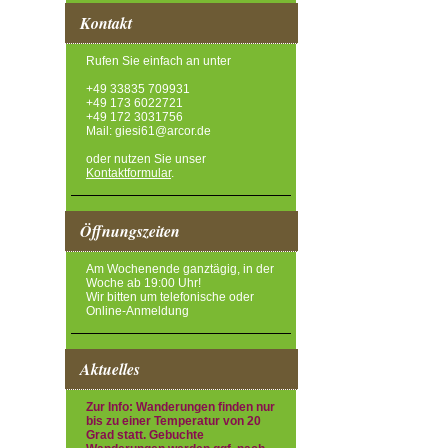
Kontakt
Rufen Sie einfach an unter
+49 33835 709931
+49 173 6022721
+49 172 3031756
Mail: giesi61@arcor.de
oder nutzen Sie unser
Kontaktformular
.
Öffnungszeiten
Am Wochenende ganztägig, in der
Woche ab 19:00 Uhr!
Wir bitten um telefonische oder
Online-Anmeldung
Aktuelles
Zur Info: Wanderungen finden nur
bis zu einer Temperatur von 20
Grad statt. Gebuchte