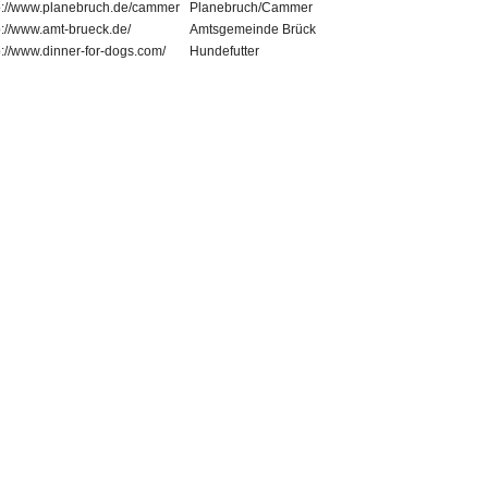
p://www.planebruch.de/cammer
Planebruch/Cammer
p://www.amt-brueck.de/
Amtsgemeinde Brück
p://www.dinner-for-dogs.com/
Hundefutter