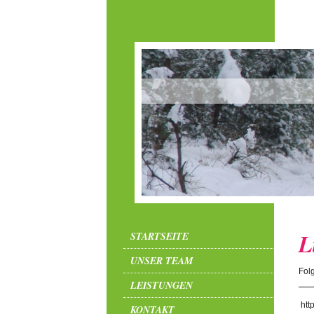
L
STARTSEITE
UNSER TEAM
Folg
LEISTUNGEN
htt
KONTAKT